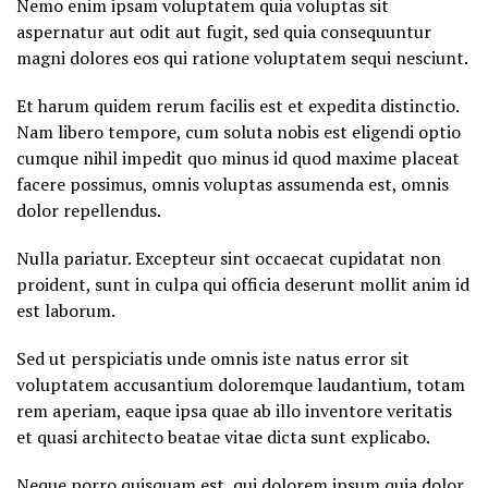
Nemo enim ipsam voluptatem quia voluptas sit
aspernatur aut odit aut fugit, sed quia consequuntur
magni dolores eos qui ratione voluptatem sequi nesciunt.
Et harum quidem rerum facilis est et expedita distinctio.
Nam libero tempore, cum soluta nobis est eligendi optio
cumque nihil impedit quo minus id quod maxime placeat
facere possimus, omnis voluptas assumenda est, omnis
dolor repellendus.
Nulla pariatur. Excepteur sint occaecat cupidatat non
proident, sunt in culpa qui officia deserunt mollit anim id
est laborum.
Sed ut perspiciatis unde omnis iste natus error sit
voluptatem accusantium doloremque laudantium, totam
rem aperiam, eaque ipsa quae ab illo inventore veritatis
et quasi architecto beatae vitae dicta sunt explicabo.
Neque porro quisquam est, qui dolorem ipsum quia dolor