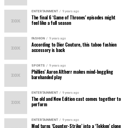
ENTERTAINMENT
9 years ago
The final 6 ‘Game of Thrones’ episodes might
feel like a full season
FASHION
9 years ago
According to Dior Couture, this taboo fashion
accessory is back
SPORTS
9 years ago
Phillies’ Aaron Altherr makes mind-boggling
barehanded play
ENTERTAINMENT
9 years ago
The old and New Edition cast comes together to
perform
ENTERTAINMENT
9 years ago
Mod turns ‘Counter-Strike’ into a ‘Tekken’ clone