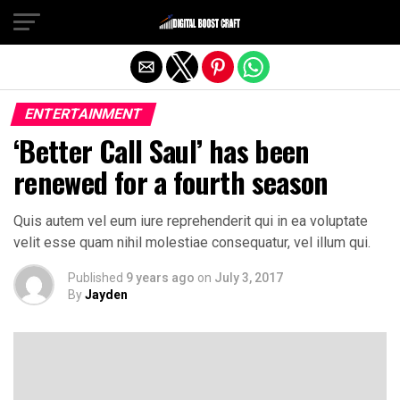
Exit mobile version
ENTERTAINMENT
‘Better Call Saul’ has been
renewed for a fourth season
Quis autem vel eum iure reprehenderit qui in ea voluptate
velit esse quam nihil molestiae consequatur, vel illum qui.
Published
9 years ago
on
July 3, 2017
By
Jayden