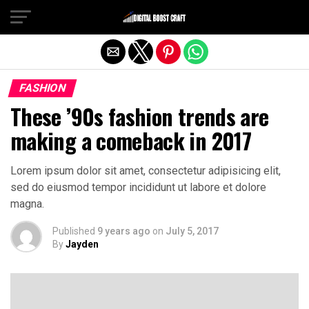
Exit mobile version
FASHION
These ’90s fashion trends are
making a comeback in 2017
Lorem ipsum dolor sit amet, consectetur adipisicing elit,
sed do eiusmod tempor incididunt ut labore et dolore
magna.
Published
9 years ago
on
July 5, 2017
By
Jayden