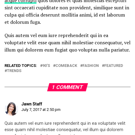
atque corrupti
quos dolores et quas molestias excepturi
sint occaecati cupiditate non provident, similique sunt in
culpa qui officia deserunt mollitia animi, id est laborum
et dolorum fuga.
Quis autem vel eum iure reprehenderit qui in ea
voluptate velit esse quam nihil molestiae consequatur, vel
illum qui dolorem eum fugiat quo voluptas nulla pariatur.
RELATED TOPICS:
90'S
COMEBACK
FASHION
FEATURED
TRENDS
1 COMMENT
Jawn Staff
July 7, 2017 at 2:50 pm
Quis autem vel eum iure reprehenderit qui in ea voluptate velit
esse quam nihil molestiae consequatur, vel illum qui dolorem