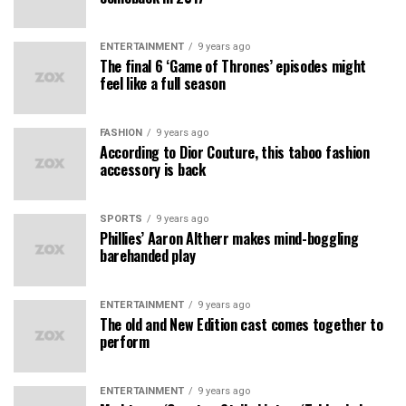
ENTERTAINMENT
9 years ago
The final 6 ‘Game of Thrones’ episodes might
feel like a full season
FASHION
9 years ago
According to Dior Couture, this taboo fashion
accessory is back
SPORTS
9 years ago
Phillies’ Aaron Altherr makes mind-boggling
barehanded play
ENTERTAINMENT
9 years ago
The old and New Edition cast comes together to
perform
ENTERTAINMENT
9 years ago