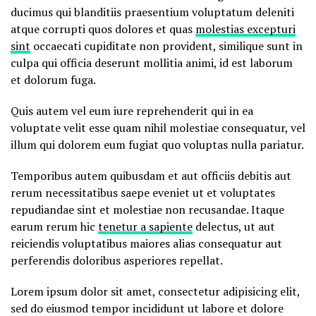
ducimus qui blanditiis praesentium voluptatum deleniti
atque corrupti quos dolores et quas
molestias excepturi
sint
occaecati cupiditate non provident, similique sunt in
culpa qui officia deserunt mollitia animi, id est laborum
et dolorum fuga.
Quis autem vel eum iure reprehenderit qui in ea
voluptate velit esse quam nihil molestiae consequatur, vel
illum qui dolorem eum fugiat quo voluptas nulla pariatur.
Temporibus autem quibusdam et aut officiis debitis aut
rerum necessitatibus saepe eveniet ut et voluptates
repudiandae sint et molestiae non recusandae. Itaque
earum rerum hic
tenetur a sapiente
delectus, ut aut
reiciendis voluptatibus maiores alias consequatur aut
perferendis doloribus asperiores repellat.
Lorem ipsum dolor sit amet, consectetur adipisicing elit,
sed do eiusmod tempor incididunt ut labore et dolore