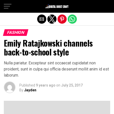
Exit mobile version
FASHION
Emily Ratajkowski channels
back-to-school style
Nulla pariatur. Excepteur sint occaecat cupidatat non
proident, sunt in culpa qui officia deserunt mollit anim id est
laborum.
Published
9 years ago
on
July 25, 2017
By
Jayden