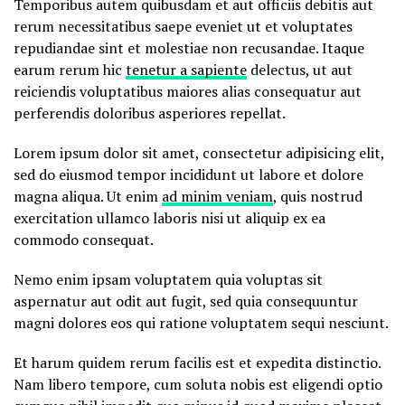
Temporibus autem quibusdam et aut officiis debitis aut
rerum necessitatibus saepe eveniet ut et voluptates
repudiandae sint et molestiae non recusandae. Itaque
earum rerum hic
tenetur a sapiente
delectus, ut aut
reiciendis voluptatibus maiores alias consequatur aut
perferendis doloribus asperiores repellat.
Lorem ipsum dolor sit amet, consectetur adipisicing elit,
sed do eiusmod tempor incididunt ut labore et dolore
magna aliqua. Ut enim
ad minim veniam
, quis nostrud
exercitation ullamco laboris nisi ut aliquip ex ea
commodo consequat.
Nemo enim ipsam voluptatem quia voluptas sit
aspernatur aut odit aut fugit, sed quia consequuntur
magni dolores eos qui ratione voluptatem sequi nesciunt.
Et harum quidem rerum facilis est et expedita distinctio.
Nam libero tempore, cum soluta nobis est eligendi optio