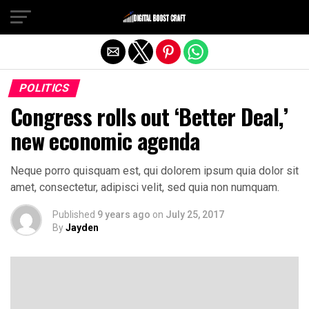
Exit mobile version
POLITICS
Congress rolls out ‘Better Deal,’
new economic agenda
Neque porro quisquam est, qui dolorem ipsum quia dolor sit
amet, consectetur, adipisci velit, sed quia non numquam.
Published
9 years ago
on
July 25, 2017
By
Jayden