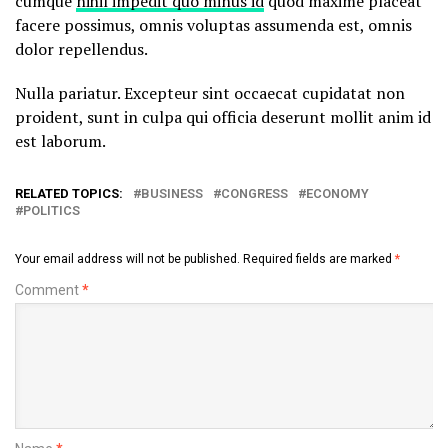
cumque
nihil impedit quo minus id
quod maxime placeat
facere possimus, omnis voluptas assumenda est, omnis
dolor repellendus.
Nulla pariatur. Excepteur sint occaecat cupidatat non
proident, sunt in culpa qui officia deserunt mollit anim id
est laborum.
RELATED TOPICS:
BUSINESS
CONGRESS
ECONOMY
POLITICS
Your email address will not be published.
Required fields are marked
*
Comment
*