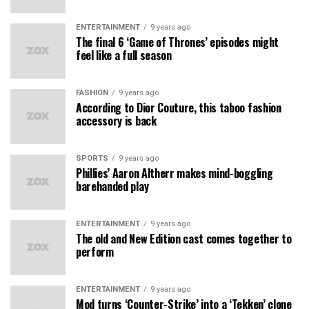
ENTERTAINMENT
9 years ago
The final 6 ‘Game of Thrones’ episodes might
feel like a full season
FASHION
9 years ago
According to Dior Couture, this taboo fashion
accessory is back
SPORTS
9 years ago
Phillies’ Aaron Altherr makes mind-boggling
barehanded play
ENTERTAINMENT
9 years ago
The old and New Edition cast comes together to
perform
ENTERTAINMENT
9 years ago
Mod turns ‘Counter-Strike’ into a ‘Tekken’ clone