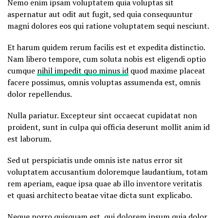
Nemo enim ipsam voluptatem quia voluptas sit
aspernatur aut odit aut fugit, sed quia consequuntur
magni dolores eos qui ratione voluptatem sequi nesciunt.
Et harum quidem rerum facilis est et expedita distinctio.
Nam libero tempore, cum soluta nobis est eligendi optio
cumque
nihil impedit quo minus id
quod maxime placeat
facere possimus, omnis voluptas assumenda est, omnis
dolor repellendus.
Nulla pariatur. Excepteur sint occaecat cupidatat non
proident, sunt in culpa qui officia deserunt mollit anim id
est laborum.
Sed ut perspiciatis unde omnis iste natus error sit
voluptatem accusantium doloremque laudantium, totam
rem aperiam, eaque ipsa quae ab illo inventore veritatis
et quasi architecto beatae vitae dicta sunt explicabo.
Neque porro quisquam est, qui dolorem ipsum quia dolor