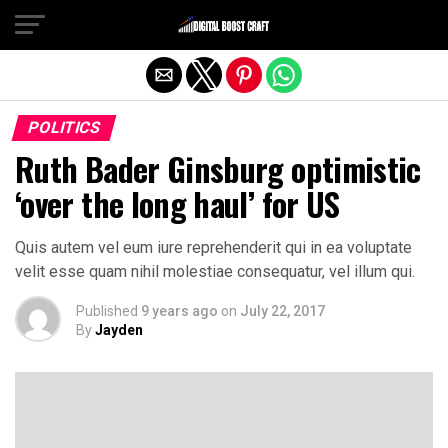
Exit mobile version
POLITICS
Ruth Bader Ginsburg optimistic
‘over the long haul’ for US
Quis autem vel eum iure reprehenderit qui in ea voluptate
velit esse quam nihil molestiae consequatur, vel illum qui.
Published
9 years ago
on
July 22, 2017
By
Jayden