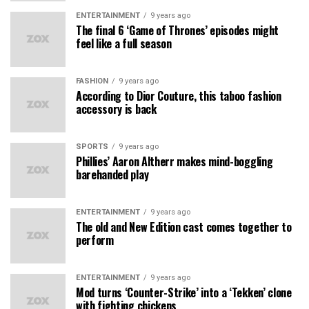
ENTERTAINMENT
9 years ago
The final 6 ‘Game of Thrones’ episodes might
feel like a full season
FASHION
9 years ago
According to Dior Couture, this taboo fashion
accessory is back
SPORTS
9 years ago
Phillies’ Aaron Altherr makes mind-boggling
barehanded play
ENTERTAINMENT
9 years ago
The old and New Edition cast comes together to
perform
ENTERTAINMENT
9 years ago
Mod turns ‘Counter-Strike’ into a ‘Tekken’ clone
with fighting chickens