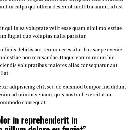
nt in culpa qui officia deserunt mollitia animi, id est
t qui in ea voluptate velit esse quam nihil molestiae
um fugiat quo voluptas nulla pariatur.
ficiis debitis aut rerum necessitatibus saepe eveniet
 molestiae non recusandae. Itaque earum rerum hic
eiciendis voluptatibus maiores alias consequatur aut
llat.
tur adipisicing elit, sed do eiusmod tempor incididunt
 enim ad minim veniam, quis nostrud exercitation
a commodo consequat.
lor in reprehenderit in
e cillum dolore eu fugiat”