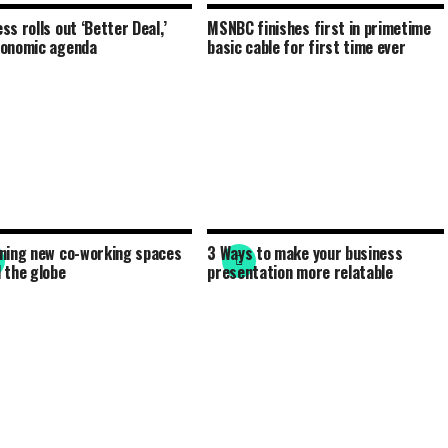
ss rolls out ‘Better Deal,’
MSNBC finishes first in primetime
conomic agenda
basic cable for first time ever
ning new co-working spaces
3 Ways to make your business
 the globe
presentation more relatable