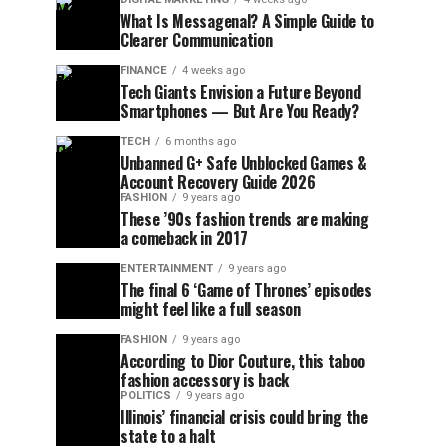
What Is Messagenal? A Simple Guide to
Clearer Communication
FINANCE
4 weeks ago
Tech Giants Envision a Future Beyond
Smartphones — But Are You Ready?
TECH
6 months ago
Unbanned G+ Safe Unblocked Games &
Account Recovery Guide 2026
FASHION
9 years ago
These ’90s fashion trends are making
a comeback in 2017
ENTERTAINMENT
9 years ago
The final 6 ‘Game of Thrones’ episodes
might feel like a full season
FASHION
9 years ago
According to Dior Couture, this taboo
fashion accessory is back
POLITICS
9 years ago
Illinois’ financial crisis could bring the
state to a halt