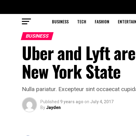
BUSINESS
TECH
FASHION
ENTERTAI
BUSINESS
Uber and Lyft are 
New York State
Nulla pariatur. Excepteur sint occaecat cupida
Published
9 years ago
on
July 4, 2017
By
Jayden