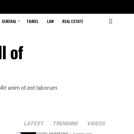
GENERAL
TRAVEL
LAW
REAL ESTATE
l of
llit anim id est laborum.
LATEST
TRENDING
VIDEOS
DIGITAL MARKETING
4 weeks ago