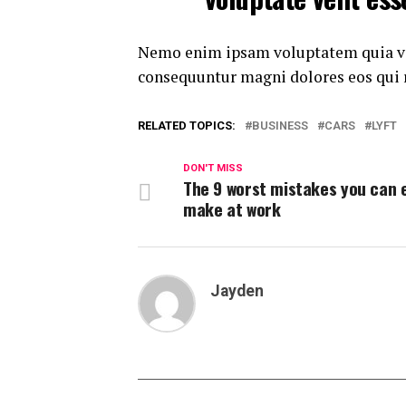
Nemo enim ipsam voluptatem quia volu
consequuntur magni dolores eos qui 
RELATED TOPICS:
BUSINESS
CARS
LYFT
DON'T MISS
The 9 worst mistakes you can 
make at work
Jayden