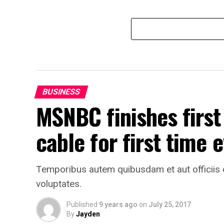
BUSINESS
MSNBC finishes first
cable for first time 
Temporibus autem quibusdam et aut officiis d
voluptates.
Published
9 years ago
on
July 25, 2017
By
Jayden