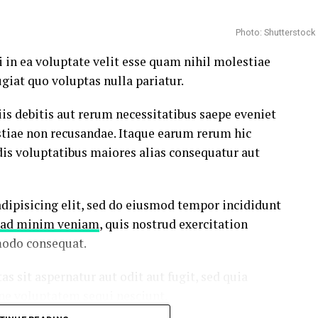
Photo: Shutterstock
 in ea voluptate velit esse quam nihil molestiae
giat quo voluptas nulla pariatur.
s debitis aut rerum necessitatibus saepe eveniet
stiae non recusandae. Itaque earum rerum hic
dis voluptatibus maiores alias consequatur aut
dipisicing elit, sed do eiusmod tempor incididunt
ad minim veniam
, quis nostrud exercitation
modo consequat.
sit aspernatur aut odit aut fugit, sed quia
ne voluptatem sequi nesciunt.