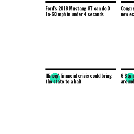
Ford’s 2018 Mustang GT can do 0-
Congre
to-60 mph in under 4 seconds
new e
Illinois’ financial crisis could bring
6 Stun
the state to a halt
around