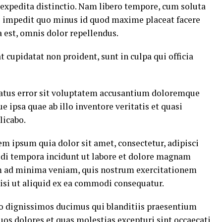
 expedita distinctio. Nam libero tempore, cum soluta
il impedit quo minus id quod maxime placeat facere
est, omnis dolor repellendus.
t cupidatat non proident, sunt in culpa qui officia
 natus error sit voluptatem accusantium doloremque
ipsa quae ab illo inventore veritatis et quasi
licabo.
m ipsum quia dolor sit amet, consectetur, adipisci
di tempora incidunt ut labore et dolore magnam
m ad minima veniam, quis nostrum exercitationem
nisi ut aliquid ex ea commodi consequatur.
io dignissimos ducimus qui blanditiis praesentium
uos dolores et quas molestias excepturi sint occaecati