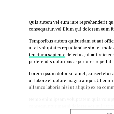
Quis autem vel eum iure reprehenderit qui
consequatur, vel illum qui dolorem eum fu
Temporibus autem quibusdam et aut officii
ut et voluptates repudiandae sint et mole
tenetur a sapiente
delectus, ut aut reicien
perferendis doloribus asperiores repellat.
Lorem ipsum dolor sit amet, consectetur a
ut labore et dolore magna aliqua. Ut enim
ullamco laboris nisi ut aliquip ex ea com
Nemo enim ipsam voluptatem quia voluptas 
consequuntur magni dolores eos qui ratio