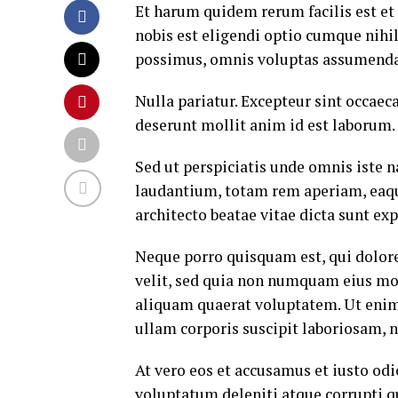
Et harum quidem rerum facilis est et
nobis est eligendi optio cumque nih
possimus, omnis voluptas assumenda 
Nulla pariatur. Excepteur sint occaeca
deserunt mollit anim id est laborum.
Sed ut perspiciatis unde omnis iste
laudantium, totam rem aperiam, eaque 
architecto beatae vitae dicta sunt exp
Neque porro quisquam est, qui dolore
velit, sed quia non numquam eius mo
aliquam quaerat voluptatem. Ut eni
ullam corporis suscipit laboriosam, 
At vero eos et accusamus et iusto od
voluptatum deleniti atque corrupti q