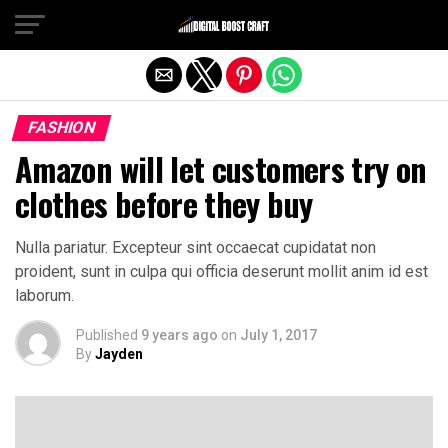
Exit mobile version
FASHION
Amazon will let customers try on
clothes before they buy
Nulla pariatur. Excepteur sint occaecat cupidatat non
proident, sunt in culpa qui officia deserunt mollit anim id est
laborum.
Published
9 years ago
on
July 1, 2017
By
Jayden