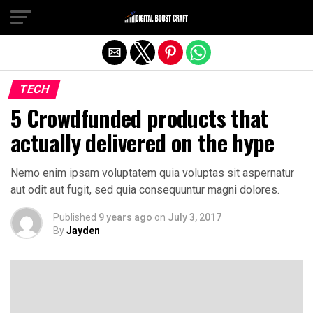
Exit mobile version
TECH
5 Crowdfunded products that
actually delivered on the hype
Nemo enim ipsam voluptatem quia voluptas sit aspernatur
aut odit aut fugit, sed quia consequuntur magni dolores.
Published
9 years ago
on
July 3, 2017
By
Jayden