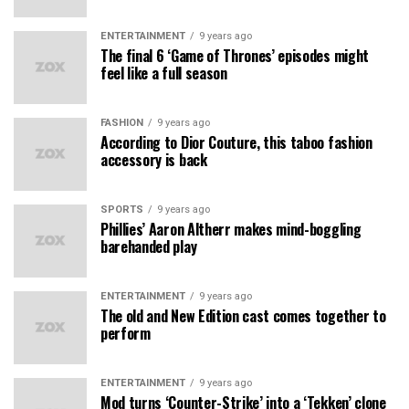
ENTERTAINMENT
9 years ago
The final 6 ‘Game of Thrones’ episodes might
feel like a full season
FASHION
9 years ago
According to Dior Couture, this taboo fashion
accessory is back
SPORTS
9 years ago
Phillies’ Aaron Altherr makes mind-boggling
barehanded play
ENTERTAINMENT
9 years ago
The old and New Edition cast comes together to
perform
ENTERTAINMENT
9 years ago
Mod turns ‘Counter-Strike’ into a ‘Tekken’ clone